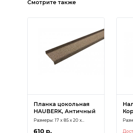
Смотрите также
Планка цокольная
На
HAUBERK, Античный
Ко
Размеры: 17 х 85 х 20 х
Разм
1250(мм), покрытие гранулят.
покр
610
р.
Дост