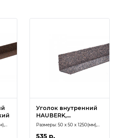
ий
Уголок внутренний
кий
HAUBERK,
Бельгийский
м),
Размеры: 50 х 50 х 1250(мм),
покрытие гранулят.
535
р.