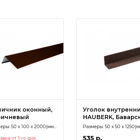
личник оконный,
Уголок внутренн
ричневый
HAUBERK, Баварс
еры: 50 х 100 х 2000(мм),
Размеры: 50 х 50 х 1250(м
ытие полиэстер.
покрытие гранулят.
535
р.
авка от 1-го дня