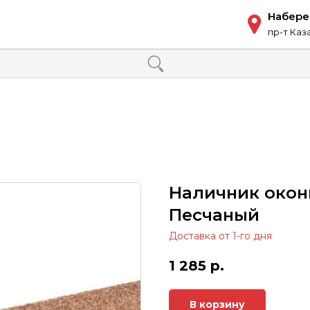
Набер
пр-т Каз
Наличник окон
Песчаный
Доставка от 1-го дня
1 285
р.
В корзину