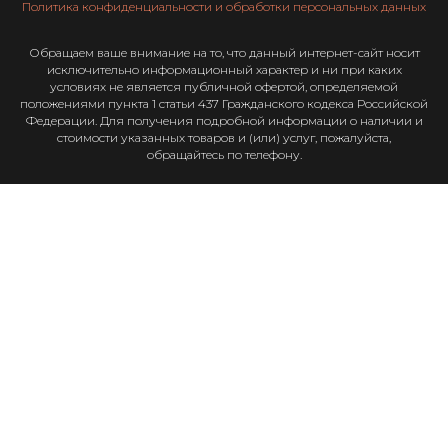
Политика конфиденциальности и обработки персональных данных
Обращаем ваше внимание на то, что данный интернет-сайт носит
исключительно информационный характер и ни при каких
условиях не является публичной офертой, определяемой
положениями пункта 1 статьи 437 Гражданского кодекса Российской
Федерации. Для получения подробной информации о наличии и
стоимости указанных товаров и (или) услуг, пожалуйста,
обращайтесь по телефону.