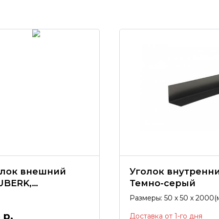
олок внешний
Уголок внутренни
UBERK,
Темно-серый
амандский
Размеры: 50 х 50 х 2000(
рпич NEW
покрытие полиэстер.
5
р.
Доставка от 1-го дня
50*1250(мм)