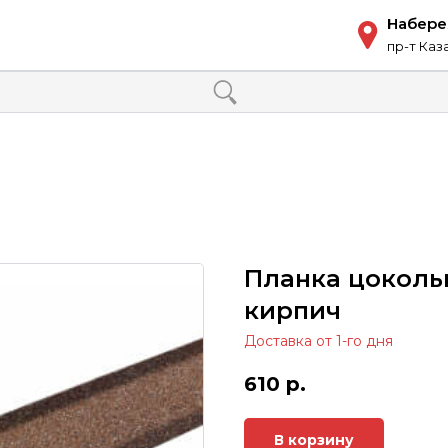
Набер
пр-т Каз
Планка цоколь
кирпич
Доставка от 1-го дня
610
р.
В корзину