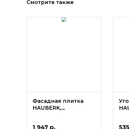
Смотрите также
Фасадная плитка
Уг
HAUBERK,
HA
Скандинавский
Фл
кирпич NEW
ки
1 947
р.
53
(1уп=2м2)
50*