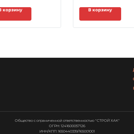
В корзину
В корзину
Общество с ограниченной ответственностью "СТРОЙ ХАК"
ОГРН: 1241600057126
ИНН/КПП: 1650440339/165001001