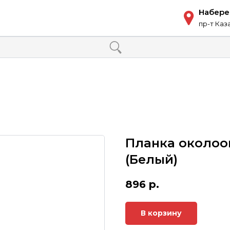
Набер
пр-т Каз
Планка околоо
(Белый)
896
р.
В корзину