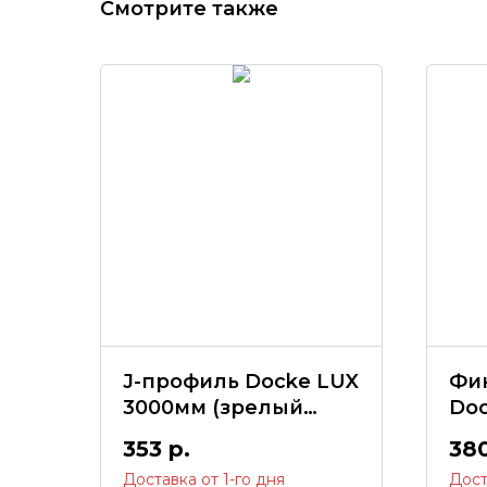
Смотрите также
J-профиль Docke LUX
Фи
3000мм (зрелый
Do
каштан)
(ке
353
р.
38
Доставка от 1-го дня
Дост