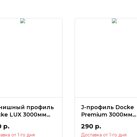
нишный профиль
J-профиль Docke
cke LUX 3000мм
Premium 3000мм
др)
(карамель)
0
р.
290
р.
авка от 1-го дня
Доставка от 1-го дня