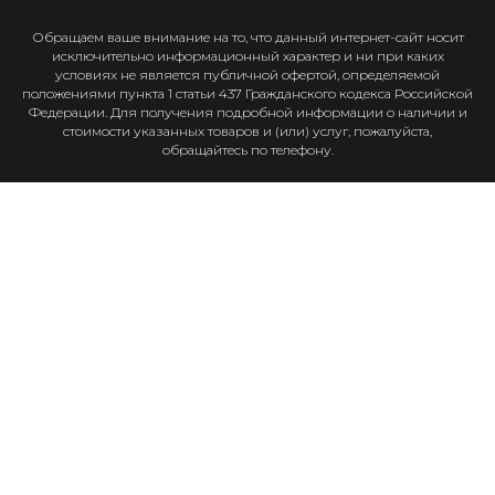
Обращаем ваше внимание на то, что данный интернет-сайт носит
исключительно информационный характер и ни при каких
условиях не является публичной офертой, определяемой
положениями пункта 1 статьи 437 Гражданского кодекса Российской
Федерации. Для получения подробной информации о наличии и
стоимости указанных товаров и (или) услуг, пожалуйста,
обращайтесь по телефону.