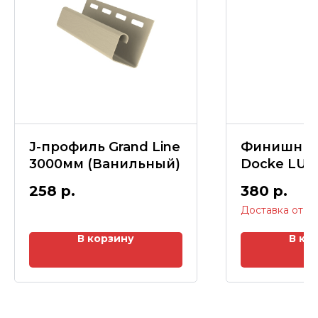
J-профиль Grand Line
Финишный
3000мм (Ванильный)
Docke LUX
(миндаль)
258
р.
380
р.
В корзину
В ко