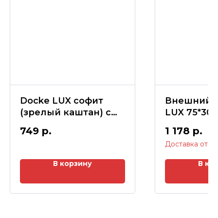
Docke LUX софит
Внешний у
(зрелый каштан) с
LUX 75*30
центр.перф
(орех)
749
р.
1 178
р.
305*3000мм (0,92м2)
В корзину
В ко