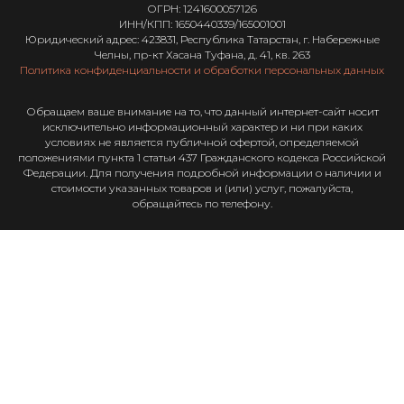
ОГРН: 1241600057126
ИНН/КПП: 1650440339/165001001
Юридический адрес: 423831, Республика Татарстан, г. Набережные
Челны, пр-кт Хасана Туфана, д. 41, кв. 263
Политика конфиденциальности и обработки персональных данных
Обращаем ваше внимание на то, что данный интернет-сайт носит
исключительно информационный характер и ни при каких
условиях не является публичной офертой, определяемой
положениями пункта 1 статьи 437 Гражданского кодекса Российской
Федерации. Для получения подробной информации о наличии и
стоимости указанных товаров и (или) услуг, пожалуйста,
обращайтесь по телефону.