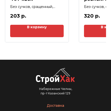
хвоя
Без сучков, сращенный,
Без сучков, с
длина 3 м
длина 2,2 м
203
р.
320
р.
В корзину
В ко
Набережные Челны,
пр-т Казанский 129
Доставка