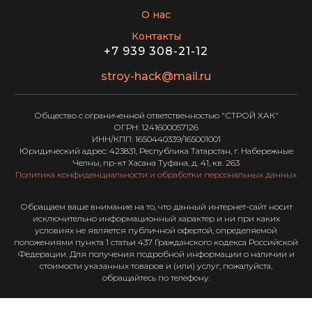
О нас
Контакты
+7 939 308-21-12
stroy-hack@mail.ru
Общество с ограниченной ответственностью "СТРОЙ ХАК"
ОГРН: 1241600057126
ИНН/КПП: 1650440339/165001001
Юридический адрес: 423831, Республика Татарстан, г. Набережные
Челны, пр-кт Хасана Туфана, д. 41, кв. 263
Политика конфиденциальности и обработки персональных данных
Обращаем ваше внимание на то, что данный интернет-сайт носит
исключительно информационный характер и ни при каких
условиях не является публичной офертой, определяемой
положениями пункта 1 статьи 437 Гражданского кодекса Российской
Федерации. Для получения подробной информации о наличии и
стоимости указанных товаров и (или) услуг, пожалуйста,
обращайтесь по телефону.