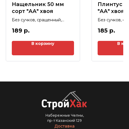
Нащельник 50 мм
Плинтус 5
сорт "АА" хвоя
"АА" хвоя
Без сучков, сращенный,
Без сучков, с
длина 3 м
длина 3 м
189
р.
185
р.
В корзину
В ко
Набережные Челны,
пр-т Казанский 129
Доставка