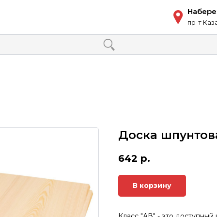
Набер
пр-т Каз
Доска шпунтова
642
р.
В корзину
Класс "АВ" - это доступный