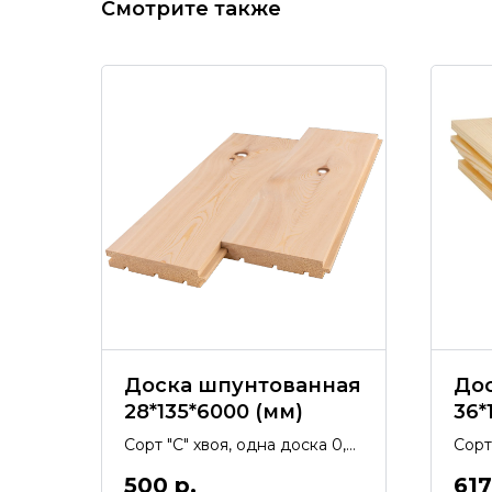
Смотрите также
Доска шпунтованная
До
28*135*6000 (мм)
36*
Сорт "С" хвоя, одна доска 0,81
Сорт
м2
0,40
500
р.
617