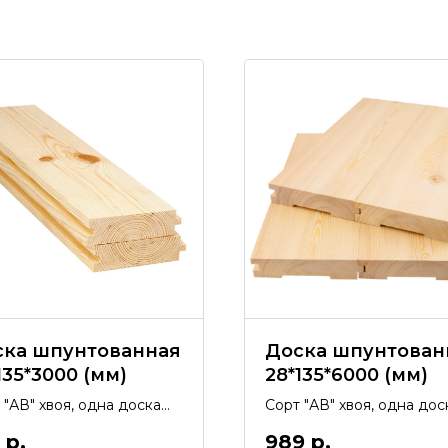
ска шпунтованная
Доска шпунтован
135*3000 (мм)
28*135*6000 (мм)
 "АВ" хвоя, одна доска
Сорт "АВ" хвоя, одна дос
5 м2
0,81 м2
р.
989
р.