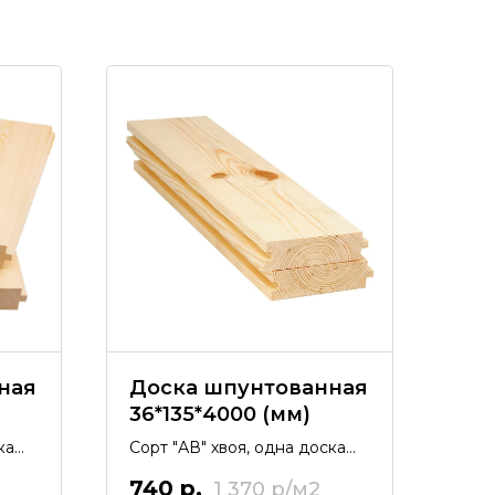
ная
Доска шпунтованная
36*135*4000 (мм)
ка
Сорт "АВ" хвоя, одна доска
0,54 м2
740
р.
1 370