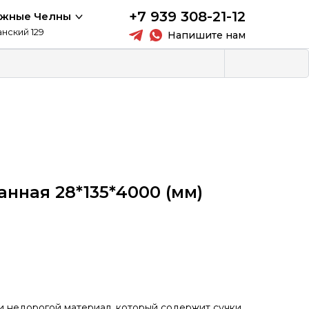
+7 939 308-21-12
ежные Челны
анский 129
Напишите нам
нная 28*135*4000 (мм)
 и недорогой материал, который содержит сучки