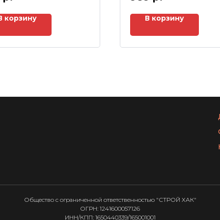
В корзину
В корзину
Общество с ограниченной ответственностью "СТРОЙ ХАК"
ОГРН: 1241600057126
ИНН/КПП: 1650440339/165001001