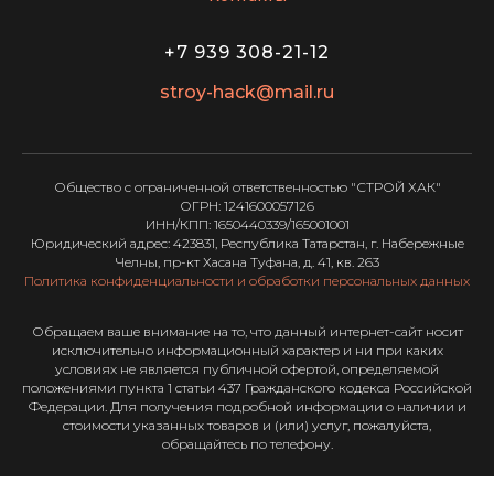
+7 939 308-21-12
stroy-hack@mail.ru
Общество с ограниченной ответственностью "СТРОЙ ХАК"
ОГРН: 1241600057126
ИНН/КПП: 1650440339/165001001
Юридический адрес: 423831, Республика Татарстан, г. Набережные
Челны, пр-кт Хасана Туфана, д. 41, кв. 263
Политика конфиденциальности и обработки персональных данных
Обращаем ваше внимание на то, что данный интернет-сайт носит
исключительно информационный характер и ни при каких
условиях не является публичной офертой, определяемой
положениями пункта 1 статьи 437 Гражданского кодекса Российской
Федерации. Для получения подробной информации о наличии и
стоимости указанных товаров и (или) услуг, пожалуйста,
обращайтесь по телефону.