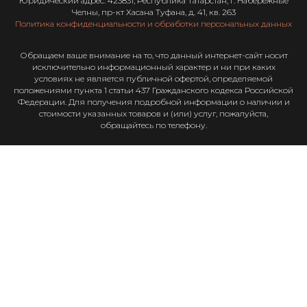
Юридический адрес: 423831, Республика Татарстан, г. Набережные
Челны, пр-кт Хасана Туфана, д. 41, кв. 263
Политика конфиденциальности и обработки персональных данных
Обращаем ваше внимание на то, что данный интернет-сайт носит
исключительно информационный характер и ни при каких
условиях не является публичной офертой, определяемой
положениями пункта 1 статьи 437 Гражданского кодекса Российской
Федерации. Для получения подробной информации о наличии и
стоимости указанных товаров и (или) услуг, пожалуйста,
обращайтесь по телефону.