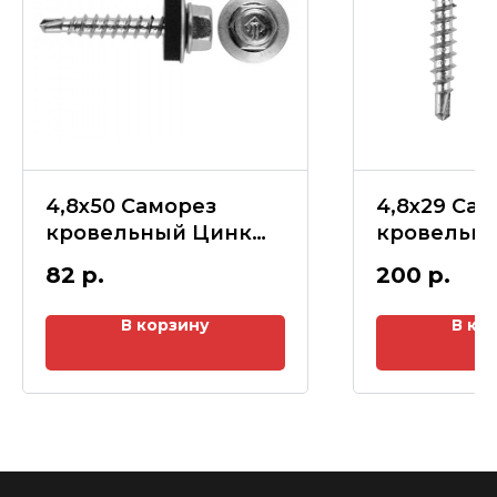
4,8х50 Саморез
4,8х29 Са
кровельный Цинк
кровельны
(25шт)
Винно-кр
82
р.
200
р.
(50шт)
В корзину
В ко