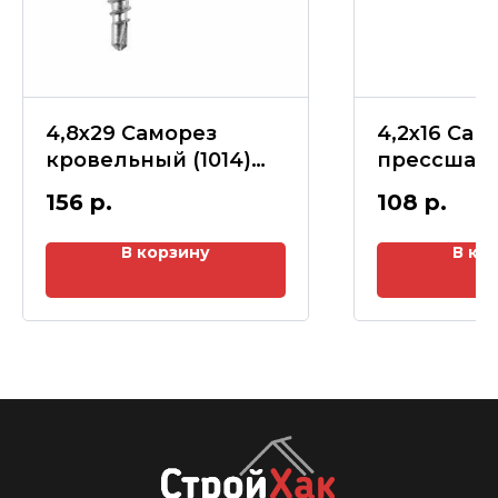
4,8х29 Саморез
4,2х16 Сам
кровельный (1014)
прессшай
Слоновая кость
ОСТРЫЙ (3
156
р.
108
р.
(50шт)
Красный (
В корзину
В ко