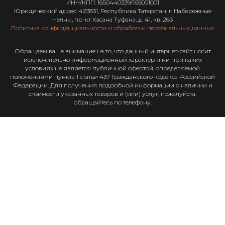
ИНН/КПП: 1650440339/165001001
Юридический адрес: 423831, Республика Татарстан, г. Набережные
Челны, пр-кт Хасана Туфана, д. 41, кв. 263
Политика конфиденциальности и обработки персональных данных
Обращаем ваше внимание на то, что данный интернет-сайт носит
исключительно информационный характер и ни при каких
условиях не является публичной офертой, определяемой
положениями пункта 1 статьи 437 Гражданского кодекса Российской
Федерации. Для получения подробной информации о наличии и
стоимости указанных товаров и (или) услуг, пожалуйста,
обращайтесь по телефону.