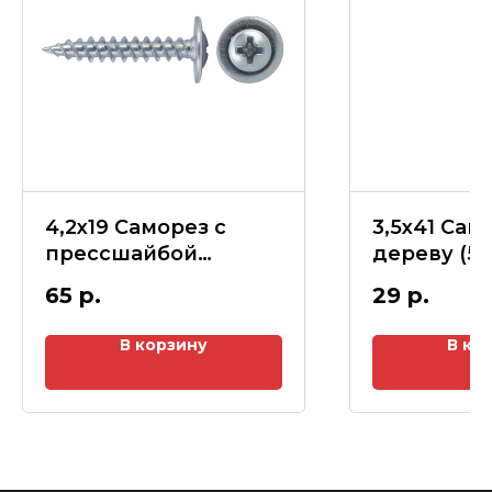
4,2х19 Саморез с
3,5х41 Сам
прессшайбой
дереву (5
ОСТРЫЙ (100шт)
65
р.
29
р.
В корзину
В ко