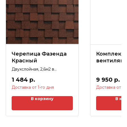
Черепица Фазенда
Комплект
Красный
вентиляци
для кровл
Двухслойная, 2,6м2 в
фальцевой
упаковке, гарантия 20 лет.
1 484
р.
9 950
р.
черепицы,
труба
изолиров
В корзину
В ко
125мм RAL
глубокий 