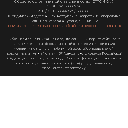
Общество с ограниченной ответственностью "СТРОЙ ХАК"
ОГРН: 1241600057126
ИНН/КПП: 1650440339/165001001
Юридический адрес: 423831, Республика Татарстан, г. Набережные
Челны, пр-кт Хасана Туфана, д. 41, кв. 263
Политика конфиденциальности и обработки персональных данных
Обращаем ваше внимание на то, что данный интернет-сайт носит
исключительно информационный характер и ни при каких
условиях не является публичной офертой, определяемой
положениями пункта 1 статьи 437 Гражданского кодекса Российской
Федерации. Для получения подробной информации о наличии и
стоимости указанных товаров и (или) услуг, пожалуйста,
обращайтесь по телефону.