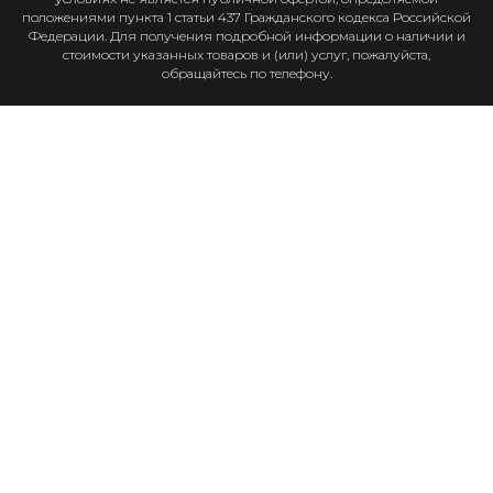
положениями пункта 1 статьи 437 Гражданского кодекса Российской
Федерации. Для получения подробной информации о наличии и
стоимости указанных товаров и (или) услуг, пожалуйста,
обращайтесь по телефону.