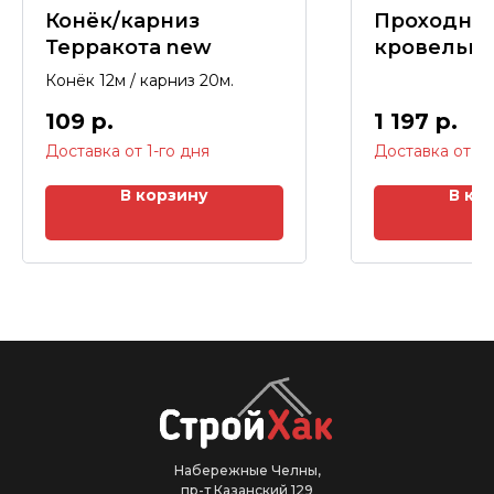
Конёк/карниз
Проходно
Терракота new
кровельн
элемент S
Конёк 12м / карниз 20м.
109
р.
1 197
р.
В корзину
В ко
Набережные Челны,
пр-т Казанский 129