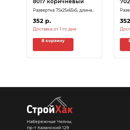
8017 коричневый
70
Развертка 75х25х65х5, длина
Разв
2м.
2м.
352
р.
35
Доставка от 1-го дня
Дост
В корзину
Набережные Челны,
пр-т Казанский 129