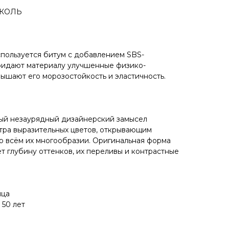
ИКОЛЬ
пользуется битум с добавлением SBS-
ридают материалу улучшенные физико-
вышают его морозостойкость и эластичность.
ый незаурядный дизайнерский замысел
тра выразительных цветов, открывающим
о всём их многообразии. Оригинальная форма
т глубину оттенков, их переливы и контрастные
ица
 50 лет