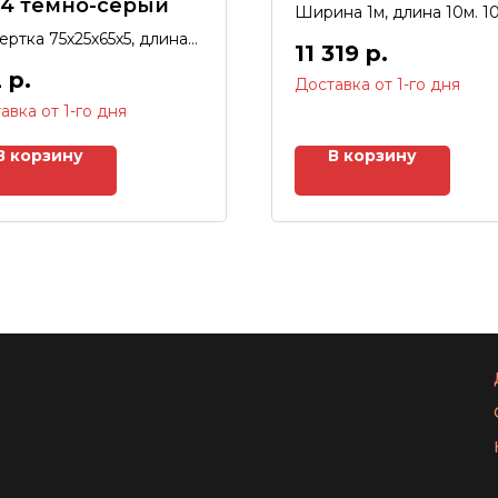
24 темно-серый
Ширина 1м, длина 10м. 1
ертка 75х25х65х5, длина
11 319
р.
2
р.
Доставка от 1-го дня
авка от 1-го дня
В корзину
В корзину