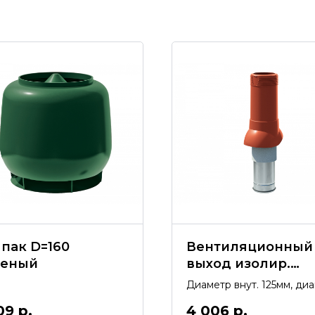
пак D=160
Вентиляционный
леный
выход изолир.
D=125/160 красны
Диаметр внут. 125мм, ди
внеш. 160мм, высота 500
09
р.
4 006
р.