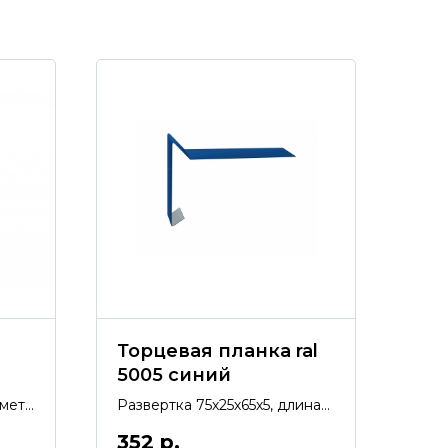
Торцевая планка ral
5005 синий
й
аметр
Развертка 75х25х65х5, длина
мм.
2м.
352
р.