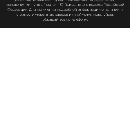
положениями пункта 1 статьи 437 Гражданского кодекса Российской
Федерации. Для получения подробной информации о наличии и
стоимости указанных товаров и (или) услуг, пожалуйста,
обращайтесь по телефону.