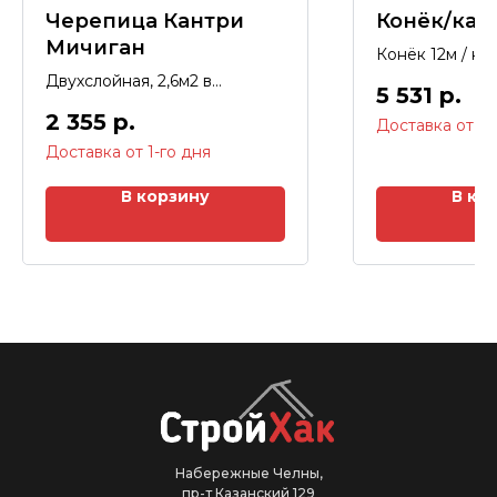
Черепица Кантри
Конёк/кар
Мичиган
Конёк 12м / ка
Двухслойная, 2,6м2 в
5 531
р.
упаковке, гарантия 50 лет.
2 355
р.
В корзину
В ко
Набережные Челны,
пр-т Казанский 129