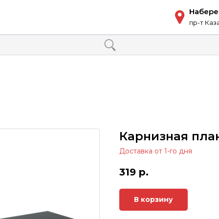
Набер
пр-т Каз
Карнизная план
Доставка от 1-го дня
319
р.
В корзину