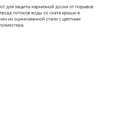
ют для защиты карнизной доски от порывов
 отвода потоков воды со ската крыши в
ен из оцинкованной стали с цветным
полиэстера.