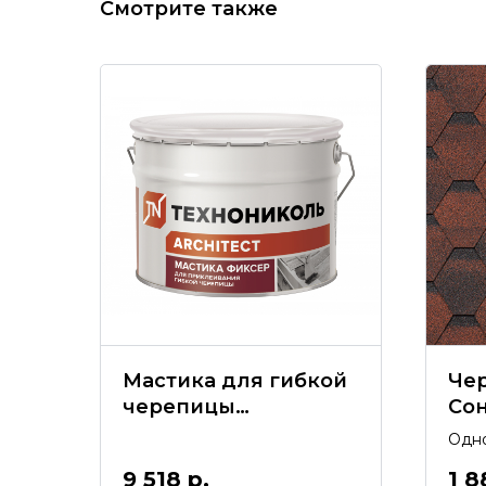
Смотрите также
Мастика для гибкой
Че
черепицы
Со
ТЕХНОНИКОЛЬ №23
Одно
(Фиксер), 12 кг
гара
9 518
р.
1 8