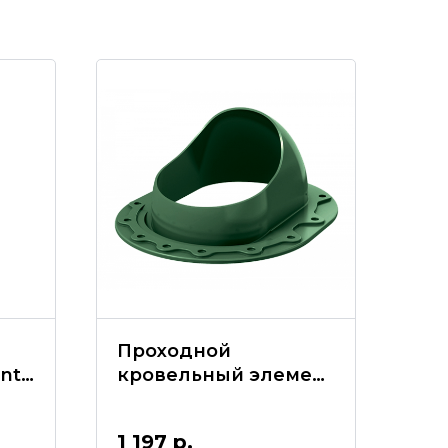
Проходной
nt
кровельный элемент
SKAT зеленый
кой
1 197
р.