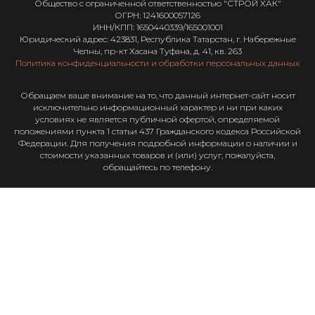
Общество с ограниченной ответственностью "СТРОЙ ХАК"
ОГРН: 1241600057126
ИНН/КПП: 1650440339/165001001
Юридический адрес: 423831, Республика Татарстан, г. Набережные
Челны, пр-кт Хасана Туфана, д. 41, кв. 263
Политика конфиденциальности и обработки персональных данных
Обращаем ваше внимание на то, что данный интернет-сайт носит
исключительно информационный характер и ни при каких
условиях не является публичной офертой, определяемой
положениями пункта 1 статьи 437 Гражданского кодекса Российской
Федерации. Для получения подробной информации о наличии и
стоимости указанных товаров и (или) услуг, пожалуйста,
обращайтесь по телефону.