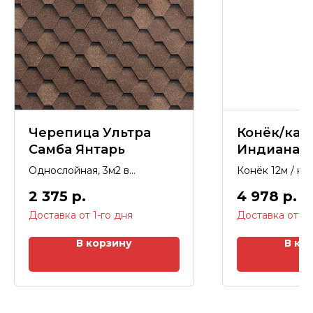
Черепица Ультра
Конёк/кар
Самба Янтарь
Индиана
Однослойная, 3м2 в
Конёк 12м / ка
упаковке, гарантия 50 лет.
2 375
р.
4 978
р.
В корзину
В ко