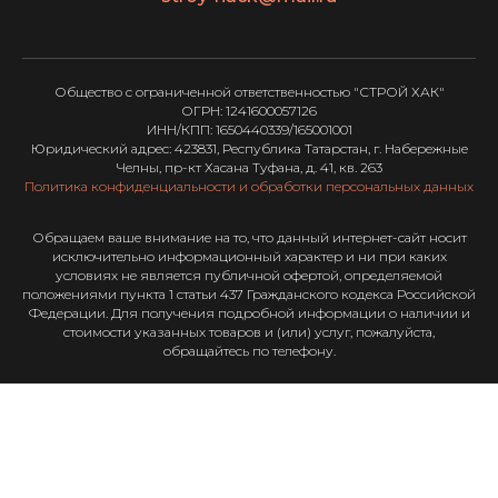
Общество с ограниченной ответственностью "СТРОЙ ХАК"
ОГРН: 1241600057126
ИНН/КПП: 1650440339/165001001
Юридический адрес: 423831, Республика Татарстан, г. Набережные
Челны, пр-кт Хасана Туфана, д. 41, кв. 263
Политика конфиденциальности и обработки персональных данных
Обращаем ваше внимание на то, что данный интернет-сайт носит
исключительно информационный характер и ни при каких
условиях не является публичной офертой, определяемой
положениями пункта 1 статьи 437 Гражданского кодекса Российской
Федерации. Для получения подробной информации о наличии и
стоимости указанных товаров и (или) услуг, пожалуйста,
обращайтесь по телефону.