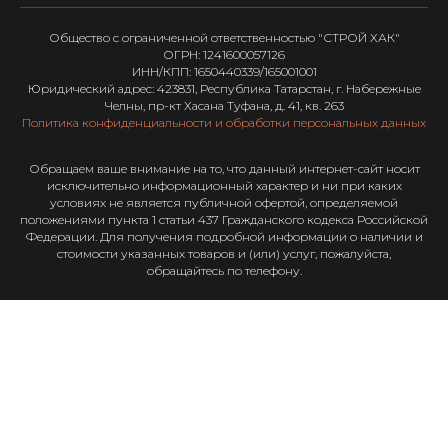
Общество с ограниченной ответственностью "СТРОЙ ХАК"
ОГРН: 1241600057126
ИНН/КПП: 1650440339/165001001
Юридический адрес: 423831, Республика Татарстан, г. Набережные
Челны, пр-кт Хасана Туфана, д. 41, кв. 263
Политика конфиденциальности и обработки персональных данных
Обращаем ваше внимание на то, что данный интернет-сайт носит
исключительно информационный характер и ни при каких
условиях не является публичной офертой, определяемой
положениями пункта 1 статьи 437 Гражданского кодекса Российской
Федерации. Для получения подробной информации о наличии и
стоимости указанных товаров и (или) услуг, пожалуйста,
обращайтесь по телефону.