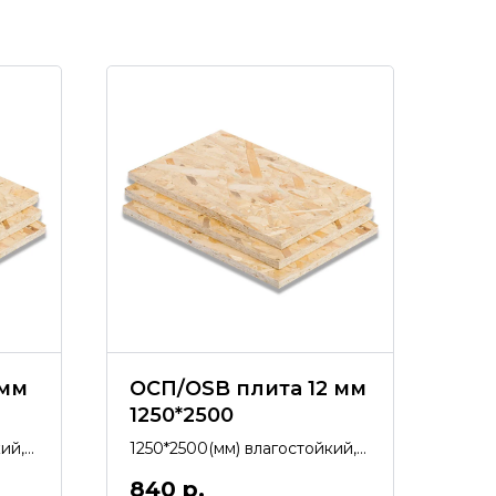
 мм
ОСП/OSB плита 12 мм
1250*2500
ий,
1250*2500(мм) влагостойкий,
экологически чистый,
840
р.
производство Kronospan.