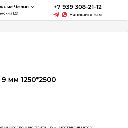
+7 939 308-21-12
ежные Челны
анский 129
Напишите нам
9 мм 1250*2500
я многослойная плита OSB изготавливается