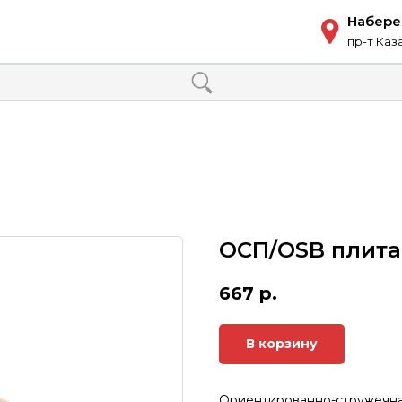
Набер
пр-т Каз
ОСП/OSB плита 
667
р.
В корзину
Ориентированно-стружечна