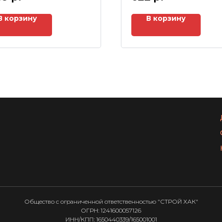
В корзину
В корзину
Общество с ограниченной ответственностью "СТРОЙ ХАК"
ОГРН: 1241600057126
ИНН/КПП: 1650440339/165001001