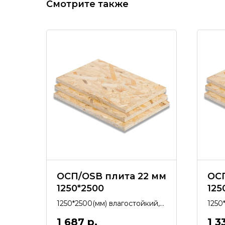
Смотрите также
ОСП/OSB плита 22 мм
ОСП
1250*2500
125
1250*2500(мм) влагостойкий,
1250
экологически чистый,
экол
1 687
р.
1 3
производство Kronospan.
прои