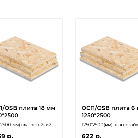
/OSB плита 18 мм
ОСП/OSB плита 6
0*2500
1250*2500
*2500(мм) влагостойкий,
1250*2500(мм) влагостойк
огически чистый,
экологически чистый,
39
р.
622
р.
зводство Kronospan.
производство Муром.