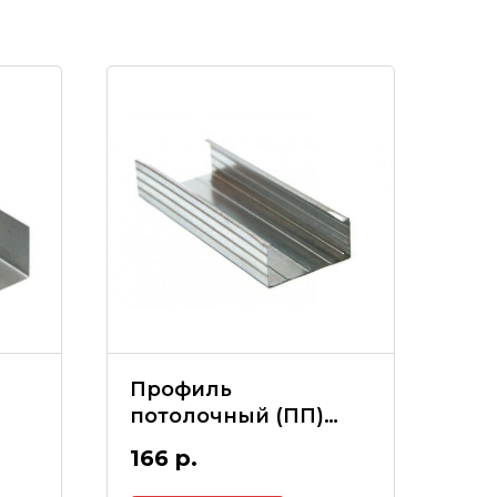
Профиль
потолочный (ПП)
60*27*3000*0,45(мм)
166
р.
)