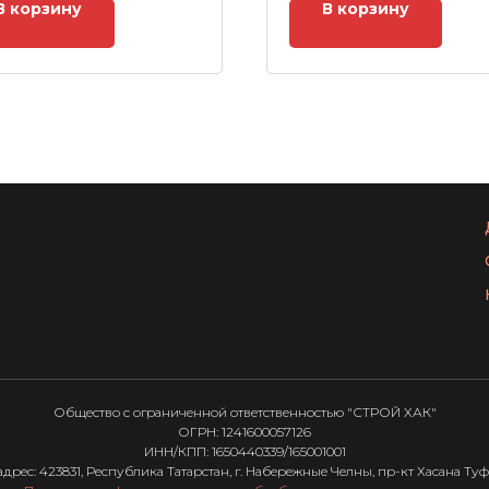
В корзину
В корзину
Общество с ограниченной ответственностью "СТРОЙ ХАК"
ОГРН: 1241600057126
ИНН/КПП: 1650440339/165001001
ес: 423831, Республика Татарстан, г. Набережные Челны, пр-кт Хасана Туфана