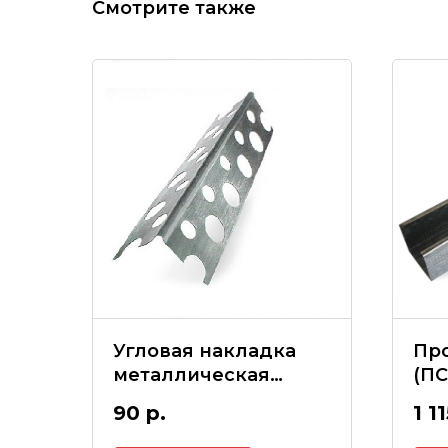
Смотрите также
Угловая накладка
Пр
металлическая
(ПС
35*35*3000(мм)
50*
90
р.
1 1