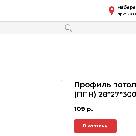
Набер
пр-т Каз
Профиль пото
(ППН) 28*27*300
109
р.
В корзину