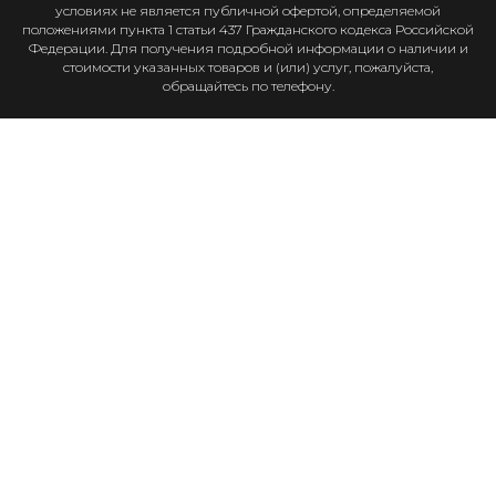
условиях не является публичной офертой, определяемой
положениями пункта 1 статьи 437 Гражданского кодекса Российской
Федерации. Для получения подробной информации о наличии и
стоимости указанных товаров и (или) услуг, пожалуйста,
обращайтесь по телефону.