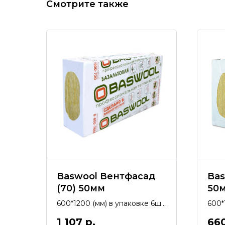
Смотрите также
Baswool Вентфасад
Bas
(70) 50мм
50
600*1200 (мм) в упаковке 6шт;
600*
4,32 м2 (0,216 м3). Утеплитель
8шт; 
1 107
р.
66
из каменной ваты.
Утеп