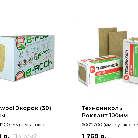
wool Экорок (30)
Технониколь
мм
Роклайт 100мм
1200 (мм) в упаковке
600*1200 (мм) в упаковке
5,76 м2 (0,288 м3).
4,32 м2 (0,432 м3). Утепл
1 768
р.
0
р.
114
литель из каменной ваты.
из каменной ваты.