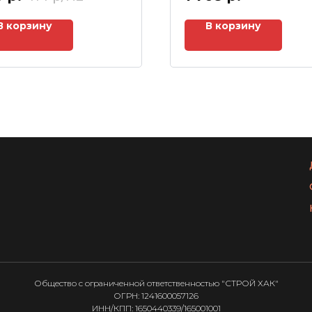
В корзину
В корзину
Общество с ограниченной ответственностью "СТРОЙ ХАК"
ОГРН: 1241600057126
ИНН/КПП: 1650440339/165001001