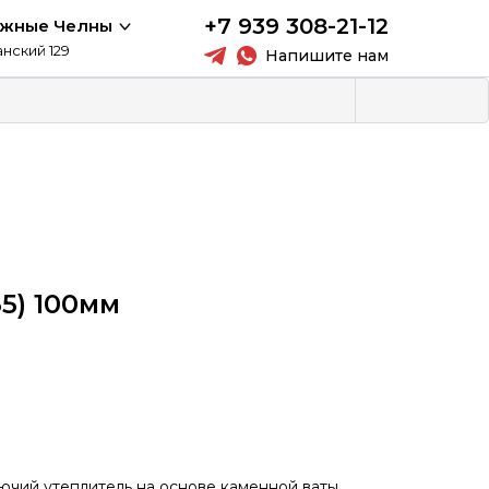
+7 939 308-21-12
ежные Челны
анский 129
Напишите нам
35) 100мм
рючий утеплитель на основе каменной ваты.