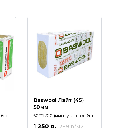
Baswool Лайт (45)
50мм
 6шт;
600*1200 (мм) в упаковке 6шт;
итель
4,32 м2 (0,216 м3). Утеплитель
1 250
р.
289
из каменной ваты.