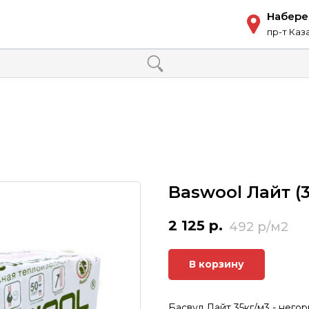
Набер
пр-т Каз
Baswool Лайт (
2 125
р.
492
В корзину
Басвул Лайт 35кг/м3 - него